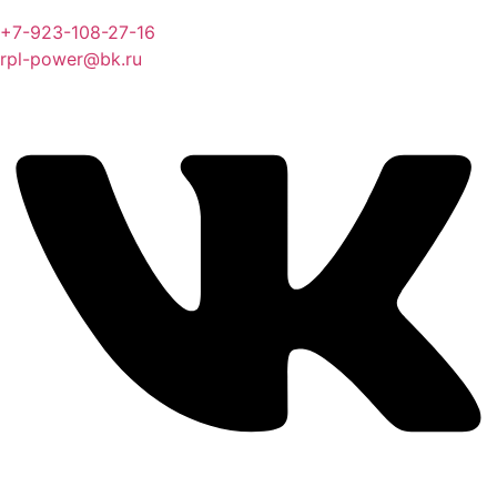
+7-923-108-27-16
rpl-power@bk.ru